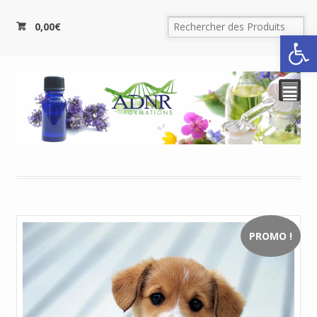
0,00
€
Ouvrir la
²
PROMO !