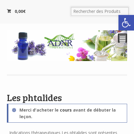
0,00
€
Ouvrir la
²
Les phtalides
Merci d'acheter le
cours
avant de débuter la
leçon.
Indications thérapeutiques Les phtalides sont présentes