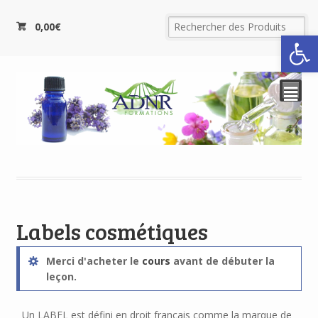
0,00
€
Ouvrir la
²
Labels cosmétiques
Merci d'acheter le
cours
avant de débuter la
leçon.
Un LABEL est défini en droit français comme la marque de